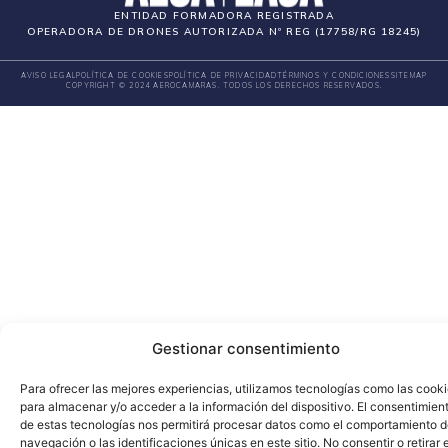
Formación oficial
Ubicaciones
Formación técnica profesional
Agenda
Formación universitaria
Contacto
ENTIDAD FORMADORA REGISTRADA
OPERADORA DE DRONES AUTORIZADA Nº REG (17758/RG 18245)
AVISO LEGAL
POLÍTICA DE COOKIES
POLÍTICA DE PRIVACIDAD
TÉRMINOS Y CONDICIONES
SITEMAP
COPYRIGHT © 2024 AEROCAMARAS. TODOS LOS DERECHOS RESERVADOS.
Gestionar consentimiento
Para ofrecer las mejores experiencias, utilizamos tecnologías como las cook
para almacenar y/o acceder a la información del dispositivo. El consentimien
de estas tecnologías nos permitirá procesar datos como el comportamiento 
navegación o las identificaciones únicas en este sitio. No consentir o retirar e