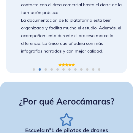
a
Sergio, Juan Luis) como auxiliares son unos
grandísimos profesionales muy preparados.
Gracias por la jornada, fue muy clara, dinámica y
l
formativa. Se nota el compromiso y la experiencia
de los instructores.
Tuvimos la oportunidad de conocer a un chico que
se llama Iván, agradecerle su amabilidad y su
disposición en todo momento durante la práctica
en BVLOS que hice con él y su Matrix 4T.
Repetiré con ellos.
Gracias por todo.
¿Por qué Aerocámaras?