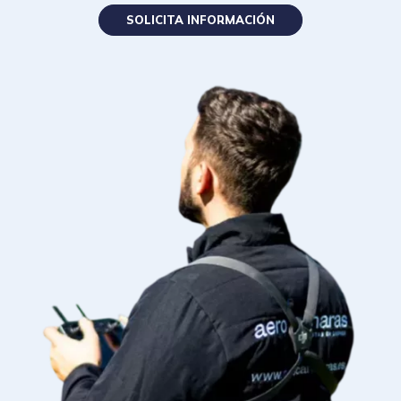
realizar tus prácticas.
Convalidables para
Piloto Máster
(con acreditación
ECTS
)
SOLICITA INFORMACIÓN