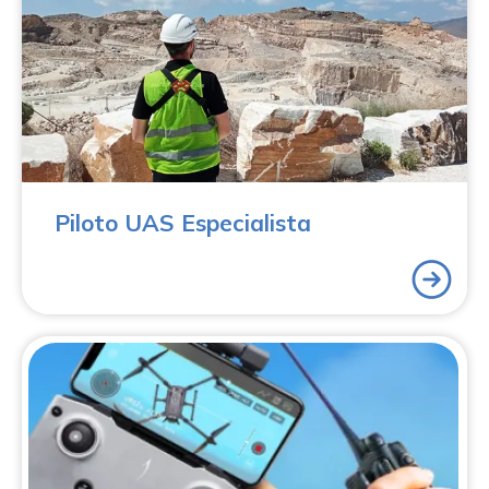
formación integral y orientada al mercado laboral,
diseñada para que te conviertas en un profesional
cualificado, certificado y preparado para trabajar en el
sector UAS con total seguridad y respaldo normativo.
Piloto UAS Especialista
¿Quieres obtener la formación necesaria para volar
al máximo nivel a un precio increíble? Estás a un solo
paso gracias al TODO EN UNO de Aerocámaras.
Obtendrás la formación necesaria para realizar
vuelos de manera legal en todos los escenarios