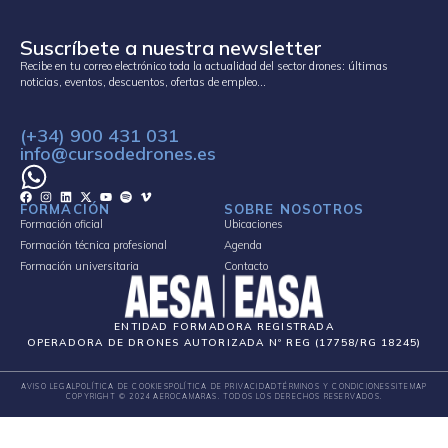
Suscríbete a nuestra newsletter
Recibe en tu correo electrónico toda la actualidad del sector drones: últimas
noticias, eventos, descuentos, ofertas de empleo…
(+34) 900 431 031
info@cursodedrones.es
FORMACIÓN
SOBRE NOSOTROS
Formación oficial
Ubicaciones
Formación técnica profesional
Agenda
Formación universitaria
Contacto
ENTIDAD FORMADORA REGISTRADA
OPERADORA DE DRONES AUTORIZADA Nº REG (17758/RG 18245)
AVISO LEGAL
POLÍTICA DE COOKIES
POLÍTICA DE PRIVACIDAD
TÉRMINOS Y CONDICIONES
SITEMAP
COPYRIGHT © 2024 AEROCAMARAS. TODOS LOS DERECHOS RESERVADOS.