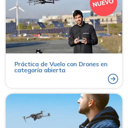
¿Ya dispones de tu certificado de piloto de drones
A1/A3 o A2 y quieres seguir mejorando tus
habilidades? Nuestra Práctica de Vuelo con Drones en
categoría abierta está diseñada para ayudarte a
adquirir experiencia real de pilotaje en un entorno
seguro, controlado y acompañado por instructores
especializados.
Práctica de Vuelo con Drones en
categoría abierta
Prepárate con Aerocamaras para conseguir el
requisito mínimo para poder volar drones. Fórmate con
el Curso Básico Profesional de Piloto de Drones
(A1/A3) y adquiere el certificado mínimo requerido por
AESA para poder volar tu aeronave. Consigue el título