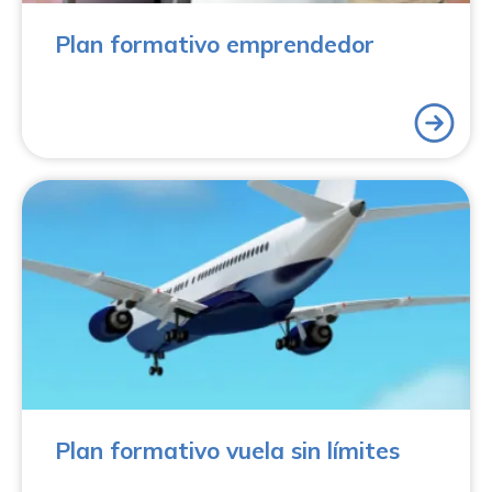
Plan formativo emprendedor
¿Quieres obtener la formación necesaria para volar
donde tú quieras a un precio increíble? Estás a un solo
paso gracias al Plan Formativo Vuela sin límites de
Aerocamaras. Obtendrás la formación necesaria para
realizar vuelos de manera legal con este plan
formativo de tres cursos: el curso oficial de radiofonista
profesional de drones, el estudio aeronáutico de
seguridad CTR y la habilitación de operador de drones
profesional. ¿A qué esperas? Fórmate con
Aerocamaras y ¡a volar!
Plan formativo vuela sin límites