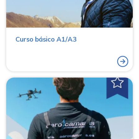
oficial que te acreditará como piloto de UAS en
categoría abierta en todo el territorio europeo. Este
título te permite obtener el certificado oficial expedido
por la Agencia Estatal de Seguridad Aérea (AESA).
Curso básico A1/A3
Adquiere los conocimientos técnicos y prácticos
necesarios para pilotar drones con pericia y
seguridad. Consigue el certificado oficial que te
acreditará para volar drones en categoría específica.
Este título te permite obtener el certificado oficial
expedido por la Agencia Estatal de Seguridad Aérea
(AESA). Con este curso te regalamos el Curso básico
profesional de piloto de drones (A1/A3 y A2) o te lo
bonificamos si ya lo tienes.