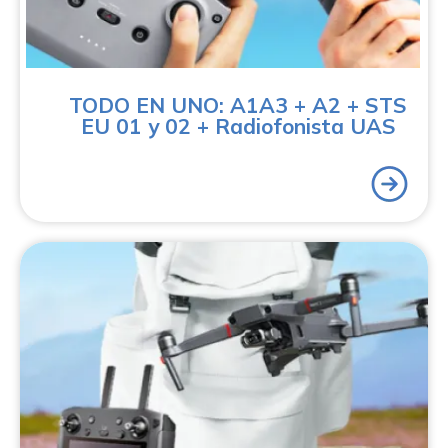
gracias a este Plan Formativo que integra todas las
titulaciones oficiales de piloto de drones y la de
radiofonista aeronáutico.
TODO EN UNO: A1A3 + A2 + STS
EU 01 y 02 + Radiofonista UAS
Consigue a un precio espectacular al hacer tu Curso
avanzado profesional de piloto de drones STS (nivel 3
de formación de AESA), el Curso gestión de operador
profesional de drones y la habilitación de operador
completa (en categoría abierta y específica). Con este
plan formativo podrás empezar a trabajar con drones
en la mayoría de escenarios operacionales.