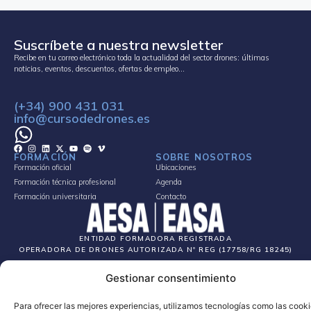
Suscríbete a nuestra newsletter
Recibe en tu correo electrónico toda la actualidad del sector drones: últimas
noticias, eventos, descuentos, ofertas de empleo…
(+34) 900 431 031
info@cursodedrones.es
FORMACIÓN
SOBRE NOSOTROS
Formación oficial
Ubicaciones
Formación técnica profesional
Agenda
Formación universitaria
Contacto
ENTIDAD FORMADORA REGISTRADA
OPERADORA DE DRONES AUTORIZADA Nº REG (17758/RG 18245)
Gestionar consentimiento
AVISO LEGAL
POLÍTICA DE COOKIES
POLÍTICA DE PRIVACIDAD
TÉRMINOS Y CONDICIONES
SITEMAP
COPYRIGHT © 2024 AEROCAMARAS. TODOS LOS DERECHOS RESERVADOS.
Para ofrecer las mejores experiencias, utilizamos tecnologías como las cook