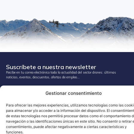
Suscríbete a nuestra newsletter
Recibe en tu correo electrónico toda la actualidad del sector drones: últimas
noticias, eventos, descuentos, ofertas de empleo…
(+34) 900 431 031
Gestionar consentimiento
info@cursodedrones.es
Para ofrecer las mejores experiencias, utilizamos tecnologías como las cook
para almacenar y/o acceder a la información del dispositivo. El consentimien
FORMACIÓN
SOBRE NOSOTROS
de estas tecnologías nos permitirá procesar datos como el comportamiento 
Formación oficial
Ubicaciones
navegación o las identificaciones únicas en este sitio. No consentir o retirar e
Formación técnica profesional
Agenda
consentimiento, puede afectar negativamente a ciertas características y
funciones.
Formación universitaria
Contacto