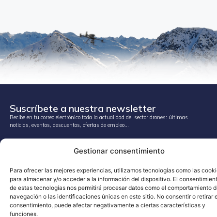
Suscríbete a nuestra newsletter
Recibe en tu correo electrónico toda la actualidad del sector drones: últimas
noticias, eventos, descuentos, ofertas de empleo…
(+34) 900 431 031
Gestionar consentimiento
info@cursodedrones.es
Para ofrecer las mejores experiencias, utilizamos tecnologías como las cook
para almacenar y/o acceder a la información del dispositivo. El consentimien
FORMACIÓN
SOBRE NOSOTROS
de estas tecnologías nos permitirá procesar datos como el comportamiento 
Formación oficial
Ubicaciones
navegación o las identificaciones únicas en este sitio. No consentir o retirar e
Formación técnica profesional
Agenda
consentimiento, puede afectar negativamente a ciertas características y
funciones.
Formación universitaria
Contacto