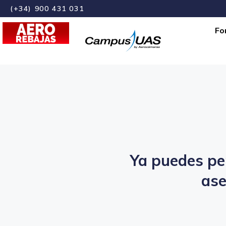
(+34) 900 431 031
Fo
Ya puedes pe
ase