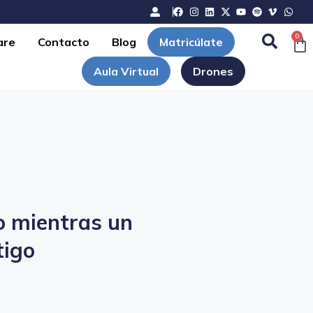
0
are
Contacto
Blog
Matricúlate
Aula Virtual
Drones
o mientras un
tigo