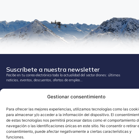
Suscríbete a nuestra newsletter
Recibe en tu correo electrónico toda la actualidad del sector drones: últimas
noticias, eventos, descuentos, ofertas de empleo…
(+34) 900 431 031
Gestionar consentimiento
info@cursodedrones.es
Para ofrecer las mejores experiencias, utilizamos tecnologías como las cook
para almacenar y/o acceder a la información del dispositivo. El consentimien
FORMACIÓN
SOBRE NOSOTROS
de estas tecnologías nos permitirá procesar datos como el comportamiento 
Formación oficial
Ubicaciones
navegación o las identificaciones únicas en este sitio. No consentir o retirar e
Formación técnica profesional
Agenda
consentimiento, puede afectar negativamente a ciertas características y
funciones.
Formación universitaria
Contacto