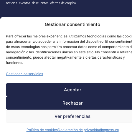
noticias, eventos, descuentos, ofertas de empleo…
(+34) 900 431 031
info@cursodedrones.es
Gestionar consentimiento
Para ofrecer las mejores experiencias, utilizamos tecnologías como las cook
FORMACIÓN
SOBRE NOSOTROS
para almacenar y/o acceder a la información del dispositivo. El consentimien
Formación oficial
Ubicaciones
de estas tecnologías nos permitirá procesar datos como el comportamiento 
Formación técnica profesional
Agenda
navegación o las identificaciones únicas en este sitio. No consentir o retirar e
Formación universitaria
Contacto
consentimiento, puede afectar negativamente a ciertas características y
funciones.
Gestionar los servicios
ENTIDAD FORMADORA REGISTRADA
OPERADORA DE DRONES AUTORIZADA Nº REG (17758/RG 18245)
Aceptar
AVISO LEGAL
POLÍTICA DE COOKIES
POLÍTICA DE PRIVACIDAD
TÉRMINOS Y CONDICIONES
SITEMAP
COPYRIGHT © 2024 AEROCAMARAS. TODOS LOS DERECHOS RESERVADOS.
Rechazar
Ver preferencias
Política de cookies
Declaración de privacidad
Impressum