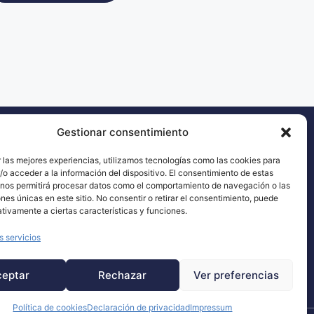
Gestionar consentimiento
 las mejores experiencias, utilizamos tecnologías como las cookies para
o acceder a la información del dispositivo. El consentimiento de estas
 nos permitirá procesar datos como el comportamiento de navegación o las
ones únicas en este sitio. No consentir o retirar el consentimiento, puede
tivamente a ciertas características y funciones.
s servicios
ENTIDAD FORMADORA REGISTRADA
OPERADORA DE DRONES AUTORIZADA Nº REG
ceptar
Rechazar
Ver preferencias
(17758/RG 18245)
Política de cookies
Declaración de privacidad
Impressum
AD
TÉRMINOS Y CONDICIONES
SITEMAP