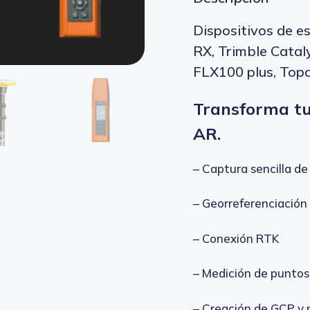
Dispositivos de e
RX, Trimble Cataly
FLX100 plus, Top
Transforma tu
AR.
– Captura sencilla d
– Georreferenciación
– Conexión RTK
– Medición de puntos
– Creación de GCP y