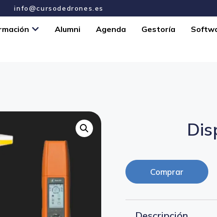
info@cursodedrones.es
rmación
Alumni
Agenda
Gestoría
Softw
Dis
Comprar
Descripción