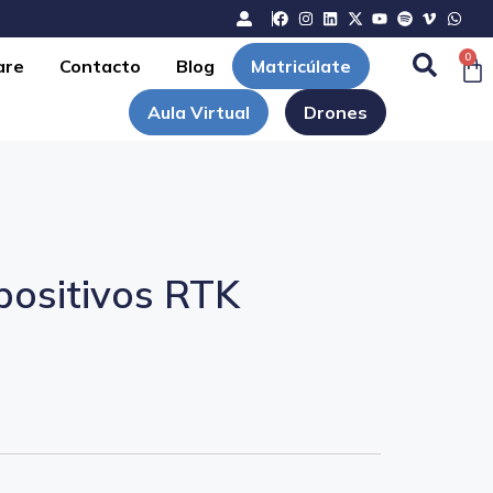
0
are
Contacto
Blog
Matricúlate
Aula Virtual
Drones
positivos RTK