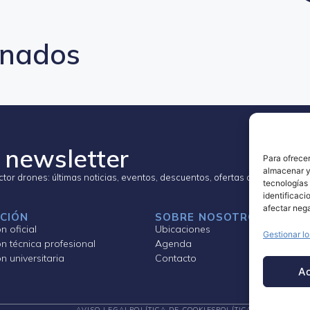
onados
 newsletter
Para ofrecer
almacenar y/
ector drones: últimas noticias, eventos, descuentos, ofertas de empleo…
tecnologías
identificaci
afectar nega
CIÓN
SOBRE NOSOTROS
 oficial
Ubicaciones
Gestionar lo
n técnica profesional
Agenda
 universitaria
Contacto
A
AVISO LEGAL
POLÍTICA DE COOKIES
POLÍTICA DE PRIVACID