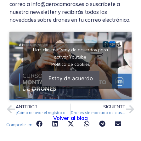
correo a info@aerocamaras.es o suscríbete a
nuestra newsletter y recibirás todas las
novedades sobre drones en tu correo electrónico.
Haz clic en «Estoy de acuerdo» para
activar Youtube
Política de cookies
Estoy de acuerdo
ANTERIOR
SIGUIENTE
¿Cómo renovar el registro de operador UAS?
Drones sin marcado de clase en la normativa europea
Volver al blog
Compartir en