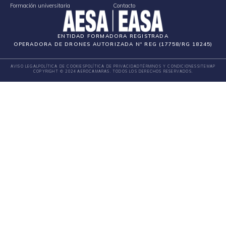
Formación universitaria
Contacto
ENTIDAD FORMADORA REGISTRADA
OPERADORA DE DRONES AUTORIZADA Nº REG (17758/RG 18245)
AVISO LEGAL
POLÍTICA DE COOKIES
POLÍTICA DE PRIVACIDAD
TÉRMINOS Y CONDICIONES
SITEMAP
COPYRIGHT © 2024 AEROCAMARAS. TODOS LOS DERECHOS RESERVADOS.