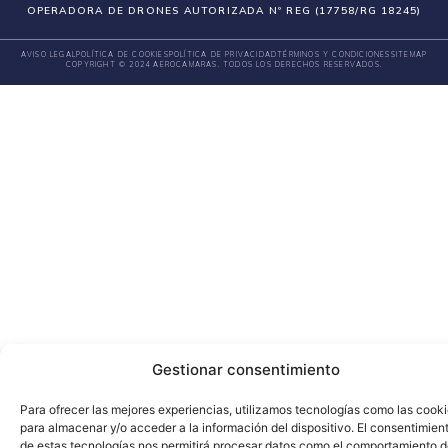
OPERADORA DE DRONES AUTORIZADA Nº REG (17758/RG 18245)
AVISO LEGAL
POLÍTICA DE COOKIES
POLÍTICA DE PRIVACIDAD
TÉRMINOS Y CONDICIONES
SITEMAP
COPYRIGHT © 2024 AEROCAMARAS. TODOS LOS DERECHOS RESERVADOS.
Gestionar consentimiento
Para ofrecer las mejores experiencias, utilizamos tecnologías como las cook
para almacenar y/o acceder a la información del dispositivo. El consentimien
de estas tecnologías nos permitirá procesar datos como el comportamiento 