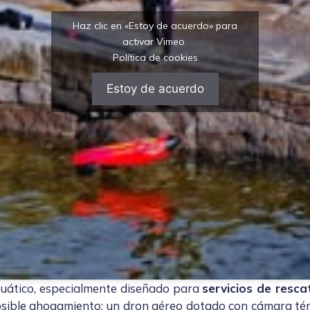
Haz clic en «Estoy de acuerdo» para
activar Vimeo
Política de cookies
Estoy de acuerdo
ático, especialmente diseñado para
servicios de resc
osible ahogamiento: un dron aéreo dotado con cámara térm