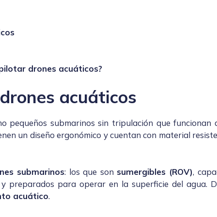
icos
pilotar drones acuáticos?
drones acuáticos
o pequeños submarinos sin tripulación que funcionan
ienen un diseño ergonómico y cuentan con material resist
nes submarinos
: los que son
sumergibles (ROV)
, cap
 preparados para operar en la superficie del agua. De
nto acuático
.