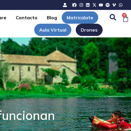
0
are
Contacto
Blog
Matricúlate
Aula Virtual
Drones
 funcionan