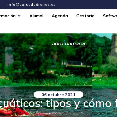
info@cursodedrones.es
rmación
Alumni
Agenda
Gestoría
Softw
06 octubre 2021
uáticos: tipos y cómo