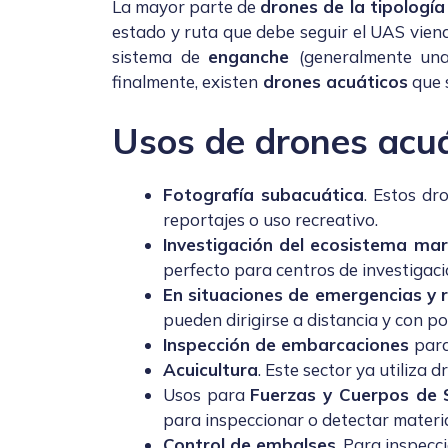
La mayor parte de
drones de la tipología
estado y ruta que debe seguir el UAS vien
sistema de
enganche
(generalmente una
finalmente, existen
drones acuáticos
que 
Usos de drones acu
Fotografía subacuática
. Estos dr
reportajes o uso recreativo.
Investigación del ecosistema mar
perfecto para centros de investigac
En situaciones de emergencias y 
pueden dirigirse a distancia y con p
Inspección de embarcaciones
para
Acuicultura
. Este sector ya utiliza 
Usos para
Fuerzas y Cuerpos de 
para inspeccionar o detectar material
Control de embalses
. Para inspecc