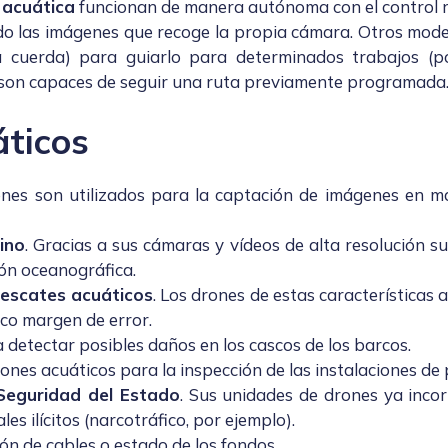
 acuática
funcionan de manera autónoma con el control re
do las imágenes que recoge la propia cámara. Otros mod
 cuerda) para guiarlo para determinados trabajos (po
son capaces de seguir una ruta previamente programada
áticos
ones son utilizados para la captación de imágenes en ma
ino
. Gracias a sus cámaras y vídeos de alta resolución 
ión oceanográfica.
rescates acuáticos
. Los drones de estas características
oco margen de error.
 detectar posibles daños en los cascos de los barcos.
drones acuáticos para la inspección de las instalaciones de 
Seguridad del Estado
. Sus unidades de drones ya inco
es ilícitos (narcotráfico, por ejemplo).
ión de cables o estado de los fondos.