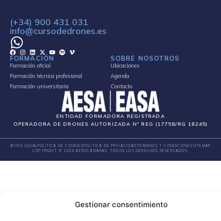
(+34) 900 431 031
info@cursodedrones.es
FORMACIÓN
SOBRE NOSOTROS
Formación oficial
Ubicaciones
Formación técnica profesional
Agenda
Formación universitaria
Contacto
ENTIDAD FORMADORA REGISTRADA
OPERADORA DE DRONES AUTORIZADA Nº REG (17758/RG 18245)
AVISO LEGAL
POLÍTICA DE COOKIES
POLÍTICA DE PRIVACIDAD
TÉRMINOS Y CONDICIONES
SITEMAP
COPYRIGHT © 2024 AEROCAMARAS. TODOS LOS DERECHOS RESERVADOS.
Gestionar consentimiento