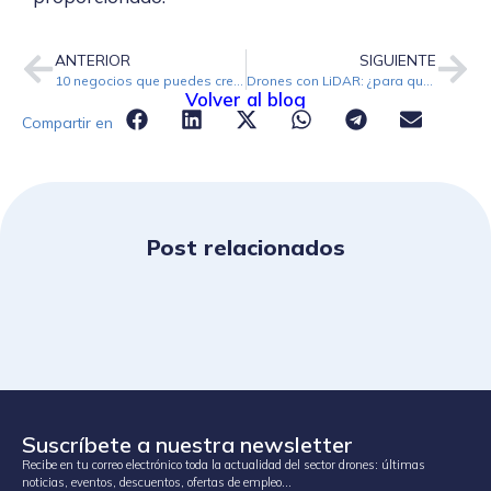
ANTERIOR
SIGUIENTE
10 negocios que puedes crear con tu dron
Drones con LiDAR: ¿para qué se utilizan?
Volver al blog
Compartir en
Post relacionados
Suscríbete a nuestra newsletter
Recibe en tu correo electrónico toda la actualidad del sector drones: últimas
noticias, eventos, descuentos, ofertas de empleo…