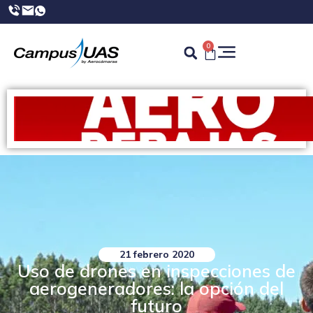
0
21 febrero 2020
Uso de drones en inspecciones de
aerogeneradores: la opción del
futuro