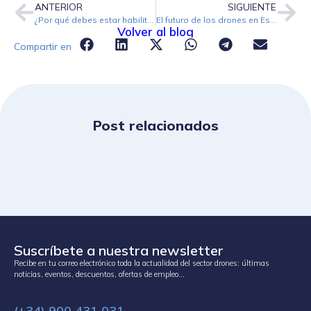
ANTERIOR
SIGUIENTE
¿Por qué debes estar habilitado como Operadora de drones en AESA?
El futuro de los drones en España
Volver al blog
Compartir en
Post relacionados
Suscríbete a nuestra newsletter
Recibe en tu correo electrónico toda la actualidad del sector drones: últimas
noticias, eventos, descuentos, ofertas de empleo…
(+34) 900 431 031