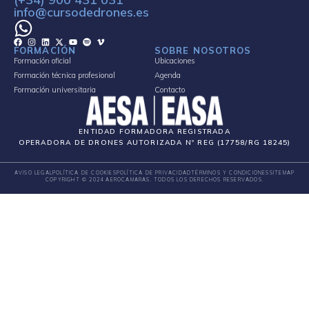
info@cursodedrones.es
FORMACIÓN
SOBRE NOSOTROS
Formación oficial
Ubicaciones
Formación técnica profesional
Agenda
Formación universitaria
Contacto
ENTIDAD FORMADORA REGISTRADA
OPERADORA DE DRONES AUTORIZADA Nº REG (17758/RG 18245)
AVISO LEGAL
POLÍTICA DE COOKIES
POLÍTICA DE PRIVACIDAD
TÉRMINOS Y CONDICIONES
SITEMAP
COPYRIGHT © 2024 AEROCAMARAS. TODOS LOS DERECHOS RESERVADOS.