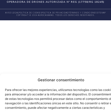
OPERADORA DE DRONES AUTORIZADA Nº REG (17758/RG 18245)
AVISO LEGAL
POLÍTICA DE COOKIES
POLÍTICA DE PRIVACIDAD
TÉRMINOS Y CONDICIONES
SITEMAP
COPYRIGHT © 2024 AEROCAMARAS. TODOS LOS DERECHOS RESERVADOS.
Gestionar consentimiento
Para ofrecer las mejores experiencias, utilizamos tecnologías como las cook
para almacenar y/o acceder a la información del dispositivo. El consentimien
de estas tecnologías nos permitirá procesar datos como el comportamiento 
navegación o las identificaciones únicas en este sitio. No consentir o retirar e
consentimiento, puede afectar negativamente a ciertas características y