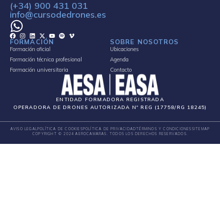
(+34) 900 431 031
info@cursodedrones.es
FORMACIÓN
SOBRE NOSOTROS
Formación oficial
Ubicaciones
Formación técnica profesional
Agenda
Formación universitaria
Contacto
ENTIDAD FORMADORA REGISTRADA
OPERADORA DE DRONES AUTORIZADA Nº REG (17758/RG 18245)
AVISO LEGAL
POLÍTICA DE COOKIES
POLÍTICA DE PRIVACIDAD
TÉRMINOS Y CONDICIONES
SITEMAP
COPYRIGHT © 2024 AEROCAMARAS. TODOS LOS DERECHOS RESERVADOS.