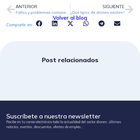
ANTERIOR
SIGUIENTE
Fallos y problemas comunes en el montaje y mantenimiento de drones
¿Qué tipos de drones existen?
Volver al blog
Compartir en
Post relacionados
Suscríbete a nuestra newsletter
Recibe en tu correo electrónico toda la actualidad del sector drones: últimas
noticias, eventos, descuentos, ofertas de empleo…