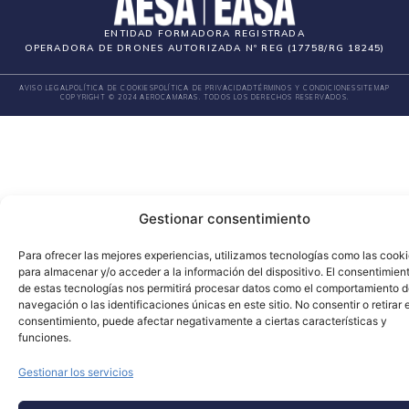
ENTIDAD FORMADORA REGISTRADA
OPERADORA DE DRONES AUTORIZADA Nº REG (17758/RG 18245)
AVISO LEGAL
POLÍTICA DE COOKIES
POLÍTICA DE PRIVACIDAD
TÉRMINOS Y CONDICIONES
SITEMAP
COPYRIGHT © 2024 AEROCAMARAS. TODOS LOS DERECHOS RESERVADOS.
Gestionar consentimiento
Para ofrecer las mejores experiencias, utilizamos tecnologías como las cook
para almacenar y/o acceder a la información del dispositivo. El consentimien
de estas tecnologías nos permitirá procesar datos como el comportamiento 
navegación o las identificaciones únicas en este sitio. No consentir o retirar e
consentimiento, puede afectar negativamente a ciertas características y
funciones.
Gestionar los servicios