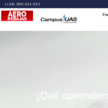
(+34) 900 431 031
Fo
¿Qué aprenderá