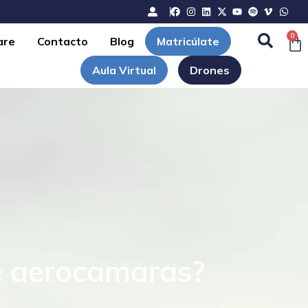
0
are
Contacto
Blog
Matricúlate
Aula Virtual
Drones
de aerocamaras?