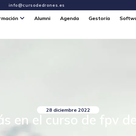
info@cursodedrones.es
rmación
Alumni
Agenda
Gestoría
Softw
28 diciembre 2022
s en el curso de fpv 