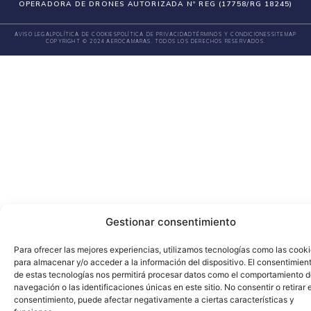
OPERADORA DE DRONES AUTORIZADA Nº REG (17758/RG 18245)
AVISO LEGAL
POLÍTICA DE COOKIES
POLÍTICA DE PRIVACIDAD
TÉRMINOS Y CONDICIONES
SITEMAP
COPYRIGHT © 2024 AEROCAMARAS. TODOS LOS DERECHOS RESERVADOS.
Gestionar consentimiento
Para ofrecer las mejores experiencias, utilizamos tecnologías como las cook
para almacenar y/o acceder a la información del dispositivo. El consentimien
de estas tecnologías nos permitirá procesar datos como el comportamiento 
navegación o las identificaciones únicas en este sitio. No consentir o retirar e
consentimiento, puede afectar negativamente a ciertas características y