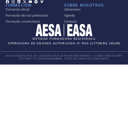
FORMACIÓN
SOBRE NOSOTROS
Formación oficial
Ubicaciones
Formación técnica profesional
Agenda
Formación universitaria
Contacto
ENTIDAD FORMADORA REGISTRADA
OPERADORA DE DRONES AUTORIZADA Nº REG (17758/RG 18245)
AVISO LEGAL
POLÍTICA DE COOKIES
POLÍTICA DE PRIVACIDAD
TÉRMINOS Y CONDICIONES
SITEMAP
COPYRIGHT © 2024 AEROCAMARAS. TODOS LOS DERECHOS RESERVADOS.