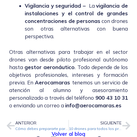
Vigilancia y seguridad –
La
vigilancia de
instalaciones y el control de grandes
concentraciones de personas
con drones
son otras alternativas con buena
perspectiva.
Otras alternativas para trabajar en el sector
drones van desde piloto profesional autónomo
hasta
gestor aeronáutico
. Todo depende de los
objetivos profesionales, intereses y formación
previa. En
Aerocamaras
tenemos un servicio de
atención al alumno y asesoramiento
personalizado a través del
teléfono
900 43 10 31
o
enviando un correo a
info@aerocamaras.es
ANTERIOR
SIGUIENTE
Cómo debes prepararte para las pruebas prácticas del curso de piloto de drones en categoría específica STS-ES01 y STS-ES-02
10 drones para todos los presupuestos y pilotos
Volver al blog