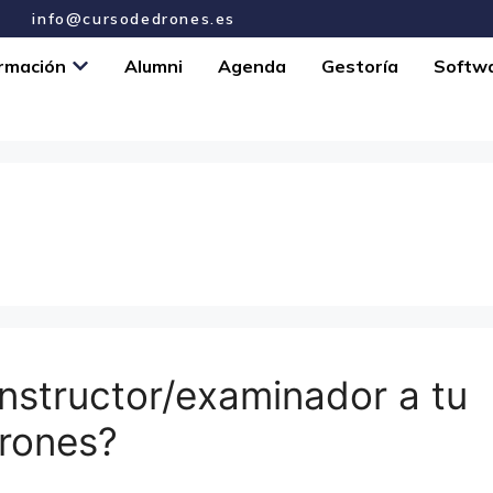
info@cursodedrones.es
rmación
Alumni
Agenda
Gestoría
Softw
 instructor/examinador a tu
drones?