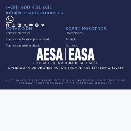
(+34) 900 431 031
info@cursodedrones.es
FORMACIÓN
SOBRE NOSOTROS
Formación oficial
Ubicaciones
Formación técnica profesional
Agenda
Formación universitaria
Contacto
ENTIDAD FORMADORA REGISTRADA
OPERADORA DE DRONES AUTORIZADA Nº REG (17758/RG 18245)
AVISO LEGAL
POLÍTICA DE COOKIES
POLÍTICA DE PRIVACIDAD
TÉRMINOS Y CONDICIONES
SITEMAP
COPYRIGHT © 2024 AEROCAMARAS. TODOS LOS DERECHOS RESERVADOS.