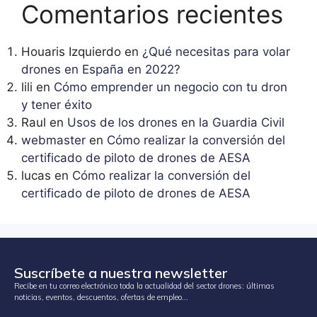
Comentarios recientes
Houaris Izquierdo
en
¿Qué necesitas para volar
drones en España en 2022?
lili
en
Cómo emprender un negocio con tu dron
y tener éxito
Raul
en
Usos de los drones en la Guardia Civil
webmaster
en
Cómo realizar la conversión del
certificado de piloto de drones de AESA
lucas
en
Cómo realizar la conversión del
certificado de piloto de drones de AESA
Suscríbete a nuestra newsletter
Recibe en tu correo electrónico toda la actualidad del sector drones: últimas
noticias, eventos, descuentos, ofertas de empleo…