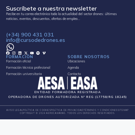
Suscríbete a nuestra newsletter
Recibe en tu correo electrónico toda la actualidad del sector drones: últimas
noticias, eventos, descuentos, ofertas de empleo…
(+34) 900 431 031
info@cursodedrones.es
FORMACIÓN
SOBRE NOSOTROS
Formación oficial
Ubicaciones
Formación técnica profesional
Agenda
Formación universitaria
Contacto
ENTIDAD FORMADORA REGISTRADA
OPERADORA DE DRONES AUTORIZADA Nº REG (17758/RG 18245)
AVISO LEGAL
POLÍTICA DE COOKIES
POLÍTICA DE PRIVACIDAD
TÉRMINOS Y CONDICIONES
SITEMAP
COPYRIGHT © 2024 AEROCAMARAS. TODOS LOS DERECHOS RESERVADOS.